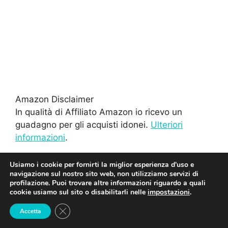
Amazon Disclaimer
In qualità di Affiliato Amazon io ricevo un
guadagno per gli acquisti idonei.
Ulteriori
informazioni
.
Usiamo i cookie per fornirti la miglior esperienza d'uso e
navigazione sul nostro sito web, non utilizziamo servizi di
profilazione. Puoi trovare altre informazioni riguardo a quali
cookie usiamo sul sito o disabilitarli nelle
impostazioni
.
Close GDPR Cookie Banner
Accetta
©2026 - Smart Domestica - Un progetto Verbena
Contents -
Cookies
-
Privacy