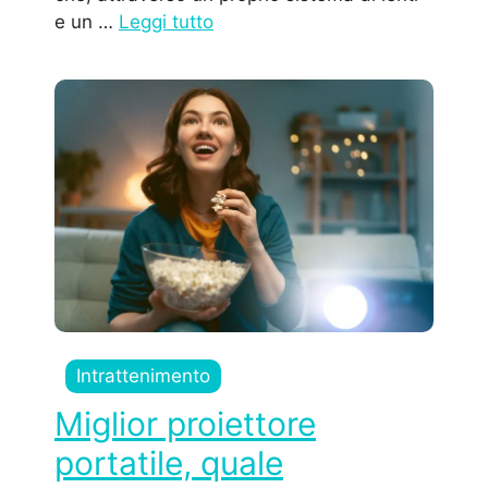
e un …
Leggi tutto
Intrattenimento
Miglior proiettore
portatile, quale